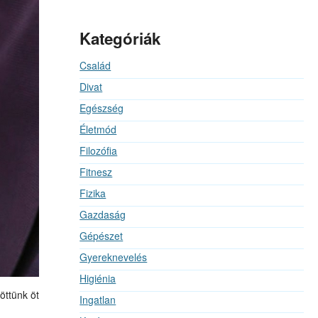
Kategóriák
Család
Divat
Egészség
Életmód
Filozófia
Fitnesz
Fizika
Gazdaság
Gépészet
Gyereknevelés
Higiénia
öttünk öt
Ingatlan