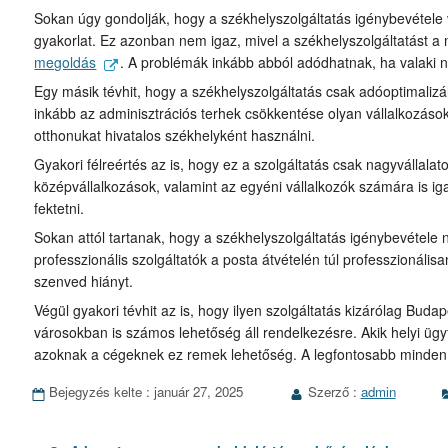
Sokan úgy gondolják, hogy a székhelyszolgáltatás igénybevétele 
gyakorlat. Ez azonban nem igaz, mivel a székhelyszolgáltatást 
megoldás
. A problémák inkább abból adódhatnak, ha valaki n
Egy másik tévhit, hogy a székhelyszolgáltatás csak adóoptimalizál
inkább az adminisztrációs terhek csökkentése olyan vállalkozáso
otthonukat hivatalos székhelyként használni.
Gyakori félreértés az is, hogy ez a szolgáltatás csak nagyvállal
középvállalkozások, valamint az egyéni vállalkozók számára is 
fektetni.
Sokan attól tartanak, hogy a székhelyszolgáltatás igénybevétele ne
professzionális szolgáltatók a posta átvételén túl professzionáli
szenved hiányt.
Végül gyakori tévhit az is, hogy ilyen szolgáltatás kizárólag Buda
városokban is számos lehetőség áll rendelkezésre. Akik helyi ügy
azoknak a cégeknek ez remek lehetőség. A legfontosabb minden e
Bejegyzés kelte :
január 27, 2025
Szerző :
admin
Bejegyzés
adatai