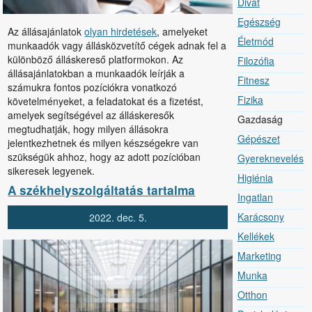
Divat
Egészség
Az állásajánlatok
olyan hirdetések
, amelyeket
Életmód
munkaadók vagy állásközvetítő cégek adnak fel a
különböző álláskereső platformokon. Az
Filozófia
állásajánlatokban a munkaadók leírják a
Fitnesz
számukra fontos pozíciókra vonatkozó
Fizika
követelményeket, a feladatokat és a fizetést,
amelyek segítségével az álláskeresők
Jelenlegi
Gazdaság
megtudhatják, hogy milyen állásokra
oldal
Gépészet
jelentkezhetnek és milyen készségekre van
szükségük ahhoz, hogy az adott pozícióban
Gyereknevelés
sikeresek legyenek.
Higiénia
A székhelyszolgáltatás tartalma
Ingatlan
Karácsony
2022.
dec.
5.
Kellékek
Marketing
Munka
Otthon