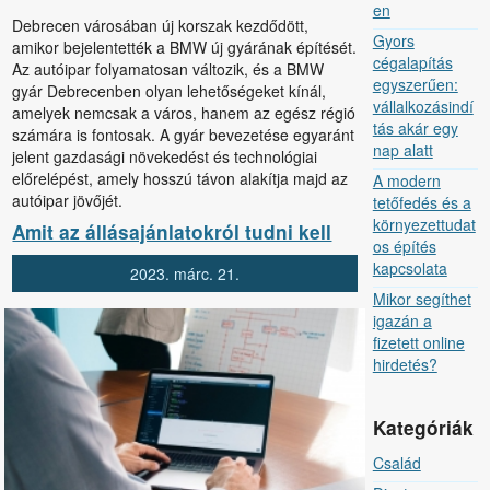
en
Debrecen városában új korszak kezdődött,
Gyors
amikor bejelentették a BMW új gyárának építését.
cégalapítás
Az autóipar folyamatosan változik, és a BMW
egyszerűen:
gyár Debrecenben olyan lehetőségeket kínál,
vállalkozásindí
amelyek nemcsak a város, hanem az egész régió
tás akár egy
számára is fontosak. A gyár bevezetése egyaránt
nap alatt
jelent gazdasági növekedést és technológiai
előrelépést, amely hosszú távon alakítja majd az
A modern
autóipar jövőjét.
tetőfedés és a
környezettudat
Amit az állásajánlatokról tudni kell
os építés
kapcsolata
2023.
márc.
21.
Mikor segíthet
igazán a
fizetett online
hirdetés?
Kategóriák
Család