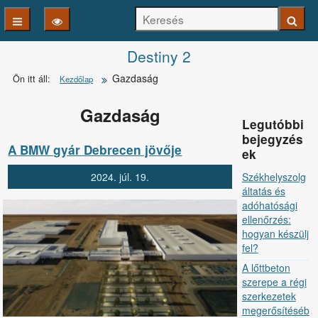
Keresés
Keresé
Kezdőlapra
Destiny 2
Gazdaság
Ön itt áll:
Kezdőlap
ugrás
Gazdaság
Legutóbbi
bejegyzés
A BMW gyár Debrecen jövője
ek
Székhelyszolg
2024.
júl.
19.
áltatás és
adóhatósági
ellenőrzés:
hogyan készülj
fel?
A lőttbeton
szerepe a régi
szerkezetek
megerősítéséb