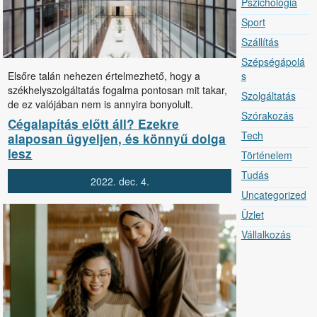
Pszichológia
Sport
Szállítás
Szépségápolá
Elsőre talán nehezen értelmezhető, hogy a
s
székhelyszolgáltatás fogalma pontosan mit takar,
Szolgáltatás
de ez valójában nem is annyira bonyolult.
Szórakozás
Cégalapítás előtt áll? Ezekre
Tech
alaposan ügyeljen, és könnyű dolga
lesz
Történelem
Tudás
2022.
dec.
4.
Uncategorized
Üzlet
Vállalkozás