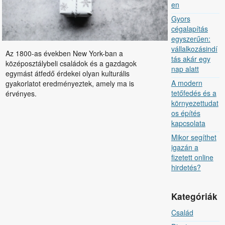
en
Gyors
cégalapítás
egyszerűen:
vállalkozásindí
Az 1800-as években New York-ban a
tás akár egy
középosztálybeli családok és a gazdagok
nap alatt
egymást átfedő érdekei olyan kulturális
A modern
gyakorlatot eredményeztek, amely ma is
tetőfedés és a
érvényes.
környezettudat
os építés
kapcsolata
Mikor segíthet
igazán a
fizetett online
hirdetés?
Kategóriák
Család