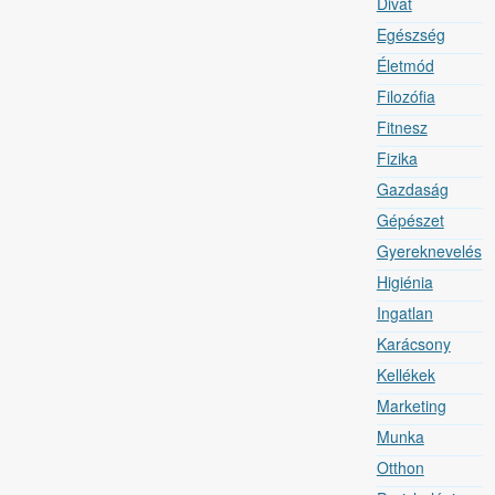
Divat
Egészség
Életmód
Filozófia
Fitnesz
Fizika
Gazdaság
Gépészet
Gyereknevelés
Higiénia
Ingatlan
Karácsony
Kellékek
Marketing
Munka
Otthon