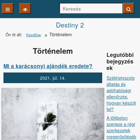
Keresés
Keresé
Kezdőlapra
Destiny 2
Történelem
Ön itt áll:
Kezdőlap
ugrás
Történelem
Legutóbbi
bejegyzés
Mi a karácsonyi ajándék eredete?
ek
Székhelyszolg
2021.
júl.
14.
áltatás és
adóhatósági
ellenőrzés:
hogyan készülj
fel?
A lőttbeton
szerepe a régi
szerkezetek
megerősítéséb