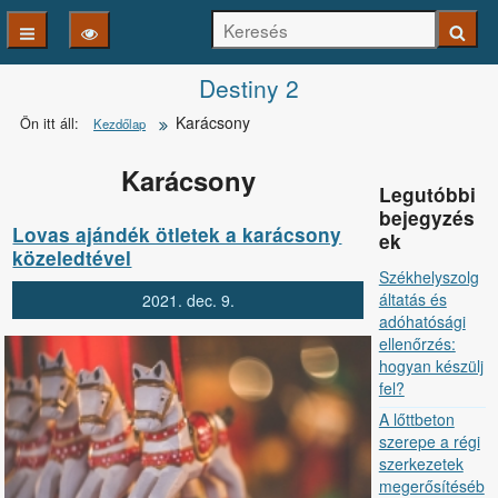
Keresés
Keresé
Kezdőlapra
Destiny 2
Karácsony
Ön itt áll:
Kezdőlap
ugrás
Karácsony
Legutóbbi
bejegyzés
Lovas ajándék ötletek a karácsony
ek
közeledtével
Székhelyszolg
áltatás és
2021.
dec.
9.
adóhatósági
ellenőrzés:
hogyan készülj
fel?
A lőttbeton
szerepe a régi
szerkezetek
megerősítéséb