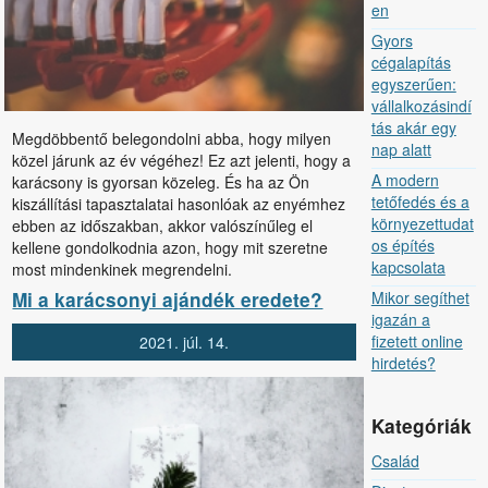
en
Gyors
cégalapítás
egyszerűen:
vállalkozásindí
tás akár egy
Megdöbbentő belegondolni abba, hogy milyen
nap alatt
közel járunk az év végéhez! Ez azt jelenti, hogy a
A modern
karácsony is gyorsan közeleg. És ha az Ön
tetőfedés és a
kiszállítási tapasztalatai hasonlóak az enyémhez
környezettudat
ebben az időszakban, akkor valószínűleg el
os építés
kellene gondolkodnia azon, hogy mit szeretne
kapcsolata
most mindenkinek megrendelni.
Mikor segíthet
Mi a karácsonyi ajándék eredete?
igazán a
fizetett online
2021.
júl.
14.
hirdetés?
Kategóriák
Család