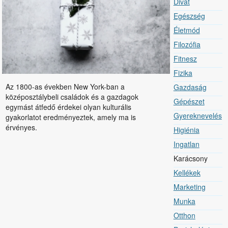
Divat
Egészség
Életmód
Filozófia
Fitnesz
Fizika
Az 1800-as években New York-ban a
Gazdaság
középosztálybeli családok és a gazdagok
Gépészet
egymást átfedő érdekei olyan kulturális
Gyereknevelés
gyakorlatot eredményeztek, amely ma is
érvényes.
Higiénia
Ingatlan
Jelenlegi
Karácsony
oldal
Kellékek
Marketing
Munka
Otthon