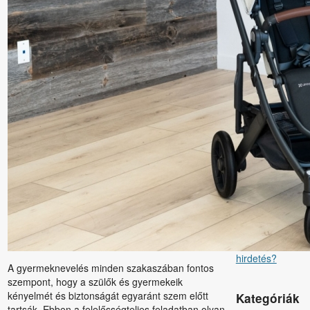
szerkezetek
megerősítéséb
en
Gyors
cégalapítás
egyszerűen:
vállalkozásindí
tás akár egy
nap alatt
A modern
tetőfedés és a
környezettudat
os építés
kapcsolata
Mikor segíthet
igazán a
fizetett online
hirdetés?
A gyermeknevelés minden szakaszában fontos
szempont, hogy a szülők és gyermekeik
kényelmét és biztonságát egyaránt szem előtt
Kategóriák
tartsák. Ebben a felelősségteljes feladatban olyan