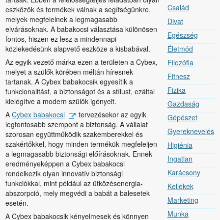
Család
eszközök és termékek válnak a segítségünkre,
melyek megfelelnek a legmagasabb
Divat
elvárásoknak. A babakocsi választása különösen
Egészség
fontos, hiszen ez lesz a mindennapi
közlekedésünk alapvető eszköze a kisbabával.
Életmód
Az egyik vezető márka ezen a területen a Cybex,
Filozófia
melyet a szülők körében méltán híresnek
Fitnesz
tartanak. A Cybex babakocsik egyesítik a
Fizika
funkcionalitást, a biztonságot és a stílust, ezáltal
kielégítve a modern szülők igényeit.
Gazdaság
A
Cybex babakocsi
tervezésekor az egyik
Gépészet
legfontosabb szempont a biztonság. A vállalat
Gyereknevelés
szorosan együttműködik szakemberekkel és
szakértőkkel, hogy minden termékük megfeleljen
Higiénia
a legmagasabb biztonsági előírásoknak. Ennek
Ingatlan
eredményeképpen a Cybex babakocsi
Karácsony
rendelkezik olyan innovatív biztonsági
funkciókkal, mint például az ütközésenergia-
Kellékek
abszorpció, mely megvédi a babát a balesetek
Marketing
esetén.
Munka
A Cybex babakocsik kényelmesek és könnyen