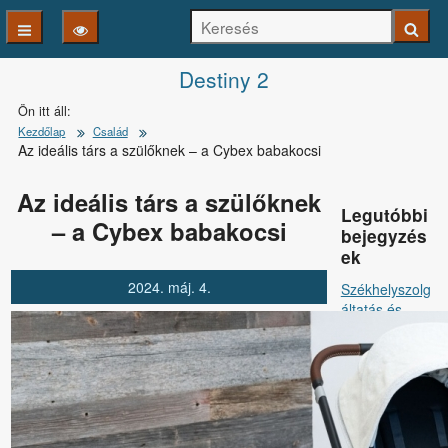
Keresés
Keresé
Kezdőlapra
Destiny 2
Ön itt áll:
ugrás
Kezdőlap
Család
Az ideális társ a szülőknek – a Cybex babakocsi
Az ideális társ a szülőknek
Legutóbbi
– a Cybex babakocsi
bejegyzés
ek
2024.
máj.
4.
Székhelyszolg
áltatás és
adóhatósági
ellenőrzés:
hogyan készülj
fel?
A lőttbeton
szerepe a régi