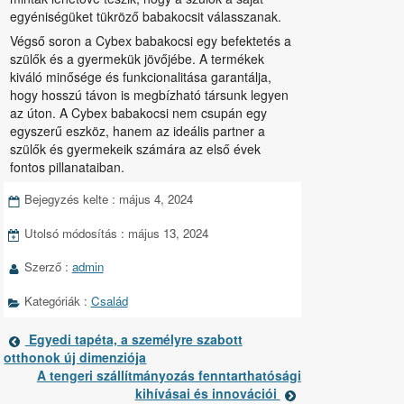
egyéniségüket tükröző babakocsit válasszanak.
Végső soron a Cybex babakocsi egy befektetés a
szülők és a gyermekük jövőjébe. A termékek
kiváló minősége és funkcionalitása garantálja,
hogy hosszú távon is megbízható társunk legyen
az úton. A Cybex babakocsi nem csupán egy
egyszerű eszköz, hanem az ideális partner a
szülők és gyermekeik számára az első évek
fontos pillanataiban.
Bejegyzés kelte :
május 4, 2024
Bejegyzés
adatai
Utolsó módosítás :
május 13, 2024
Szerző :
admin
Kategóriák :
Család
Előző
Egyedi tapéta, a személyre szabott
Bejegyzések
bejegyzés
otthonok új dimenziója
oldalai
Következő
A tengeri szállítmányozás fenntarthatósági
bejegyzés
kihívásai és innovációi