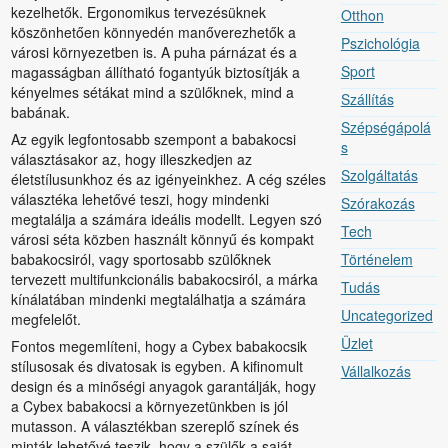
kezelhetők. Ergonomikus tervezésüknek
Otthon
köszönhetően könnyedén manőverezhetők a
Pszichológia
városi környezetben is. A puha párnázat és a
Sport
magasságban állítható fogantyúk biztosítják a
kényelmes sétákat mind a szülőknek, mind a
Szállítás
babának.
Szépségápolá
Az egyik legfontosabb szempont a babakocsi
s
választásakor az, hogy illeszkedjen az
Szolgáltatás
életstílusunkhoz és az igényeinkhez. A cég széles
választéka lehetővé teszi, hogy mindenki
Szórakozás
megtalálja a számára ideális modellt. Legyen szó
Tech
városi séta közben használt könnyű és kompakt
babakocsiról, vagy sportosabb szülőknek
Történelem
tervezett multifunkcionális babakocsiról, a márka
Tudás
kínálatában mindenki megtalálhatja a számára
Uncategorized
megfelelőt.
Üzlet
Fontos megemlíteni, hogy a Cybex babakocsik
stílusosak és divatosak is egyben. A kifinomult
Vállalkozás
design és a minőségi anyagok garantálják, hogy
a Cybex babakocsi a környezetünkben is jól
mutasson. A választékban szereplő színek és
minták lehetővé teszik, hogy a szülők a saját