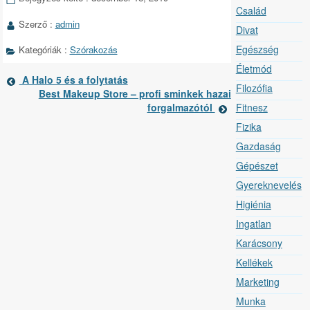
Bejegyzés
Család
adatai
Szerző :
admin
Divat
Egészség
Kategóriák :
Szórakozás
Életmód
Előző
A Halo 5 és a folytatás
Filozófia
Bejegyzések
bejegyzés
Következő
Best Makeup Store – profi sminkek hazai
oldalai
bejegyzés
forgalmazótól
Fitnesz
Fizika
Gazdaság
Gépészet
Gyereknevelés
Higiénia
Ingatlan
Karácsony
Kellékek
Marketing
Munka