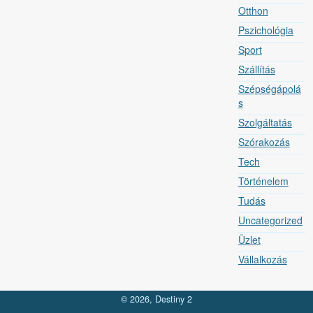
Otthon
Pszichológia
Sport
Szállítás
Szépségápolá
s
Szolgáltatás
Szórakozás
Tech
Történelem
Tudás
Uncategorized
Üzlet
Vállalkozás
© 2026, Destiny 2