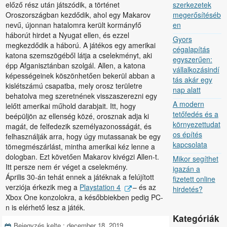
előző rész után játszódik, a történet
szerkezetek
Oroszországban kezdődik, ahol egy Makarov
megerősítéséb
nevű, újonnan hatalomra került kormányfő
en
háborút hirdet a Nyugat ellen, és ezzel
Gyors
megkezdődik a háború. A játékos egy amerikai
cégalapítás
katona szemszögéből látja a cselekményt, aki
egyszerűen:
épp Afganisztánban szolgál. Allen, a katona
vállalkozásindí
képességeinek köszönhetően bekerül abban a
tás akár egy
kislétszámú csapatba, mely orosz területre
nap alatt
behatolva meg szeretnének visszaszerezni egy
A modern
lelőtt amerikai műhold darabjait. Itt, hogy
tetőfedés és a
beépüljön az ellenség közé, orosznak adja ki
környezettudat
magát, de felfedezik személyazonosságát, és
os építés
felhasználják arra, hogy úgy mutassanak be egy
kapcsolata
tömegmészárlást, mintha amerikai kéz lenne a
dologban. Ezt követően Makarov kivégzi Allen-t.
Mikor segíthet
Itt persze nem ér véget a cselekmény.
igazán a
Április 30-án tehát ennek a játéknak a felújított
fizetett online
verziója érkezik meg a
Playstation 4
– és az
hirdetés?
Xbox One konzolokra, a későbbiekben pedig PC-
n is elérhető lesz a játék.
Kategóriák
Bejegyzés kelte :
december 18, 2019