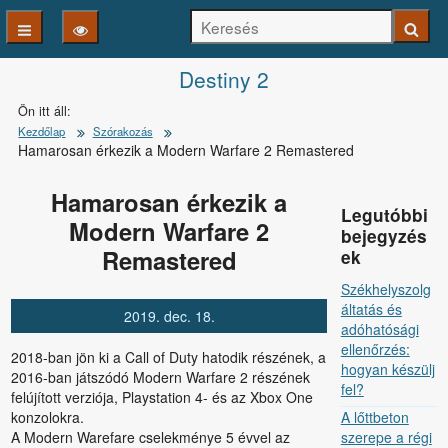
Keresés
Keresé
Kezdőlapra
Destiny 2
Ön itt áll:
ugrás
Kezdőlap
Szórakozás
Hamarosan érkezik a Modern Warfare 2 Remastered
Hamarosan érkezik a
Legutóbbi
Modern Warfare 2
bejegyzés
Remastered
ek
Székhelyszolg
áltatás és
2019.
dec.
18.
adóhatósági
ellenőrzés:
2018-ban jön ki a Call of Duty hatodik részének, a
hogyan készülj
2016-ban játszódó Modern Warfare 2 részének
fel?
felújított verziója, Playstation 4- és az Xbox One
konzolokra.
A lőttbeton
A Modern Warefare cselekménye 5 évvel az
szerepe a régi