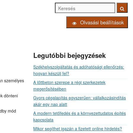
Keresés
Keresé
Olvasási beállítások
Legutóbbi bejegyzések
Székhelyszolgáltatás és adóhatósági ellenőrzés:
hogyan készülj fel?
ban személyes
A lőttbeton szerepe a régi szerkezetek
megerősítésében
ek dönteni
Gyors cégalapítás egyszerűen: vállalkozásindítás
akár egy nap alatt
andby mód
A modern tetőfedés és a környezettudatos építés
kapcsolata
Mikor segíthet igazán a fizetett online hirdetés?