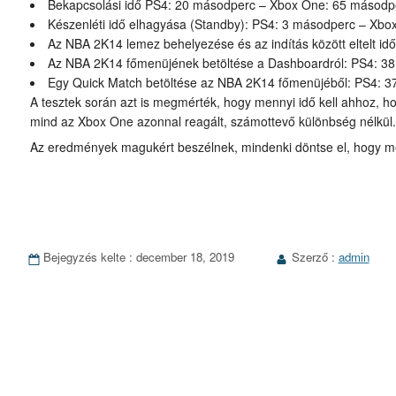
Bekapcsolási idő PS4: 20 másodperc – Xbox One: 65 másodp
Készenléti idő elhagyása (Standby): PS4: 3 másodperc – Xb
Az NBA 2K14 lemez behelyezése és az indítás között eltelt id
Az NBA 2K14 főmenüjének betöltése a Dashboardról: PS4: 3
Egy Quick Match betöltése az NBA 2K14 főmenüjéből: PS4: 
A tesztek során azt is megmérték, hogy mennyi idő kell ahhoz, ho
mind az Xbox One azonnal reagált, számottevő különbség nélkül
Az eredmények magukért beszélnek, mindenki döntse el, hogy me
Bejegyzés kelte :
december 18, 2019
Szerző :
admin
Bejegyzés
adatai
Bejegyzések
oldalai