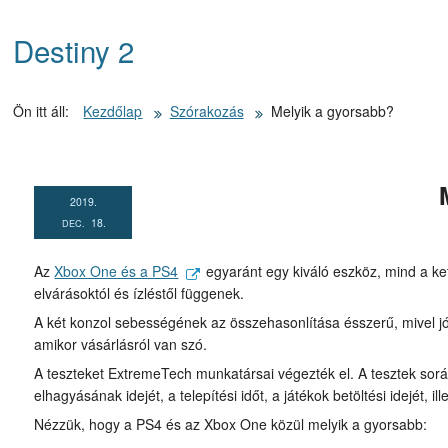
Kezdőlapra
Destiny 2
ugrás
Ön itt áll:
Kezdőlap
Szórakozás
Melyik a gyorsabb?
2019.
18.
DEC.
Az
Xbox One és a PS4
egyaránt egy kiváló eszköz, mind a ke
elvárásoktól és ízléstől függenek.
A két konzol sebességének az összehasonlítása ésszerű, mivel j
amikor vásárlásról van szó.
A teszteket ExtremeTech munkatársai végezték el. A tesztek sor
elhagyásának idejét, a telepítési időt, a játékok betöltési idejét, il
Nézzük, hogy a PS4 és az Xbox One közül melyik a gyorsabb: