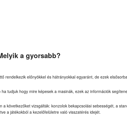
Melyik a gyorsabb?
ttő rendelkezik előnyökkel és hátrányokkal egyaránt, de ezek elsősor
ó ha tudjuk hogy mire képesek a masinák, ezek az információk segíten
án a következőket vizsgálták: konzolok bekapcsolási sebességét, a st
letve a játékokból a kezelőfelületre való visszatérés idejét.