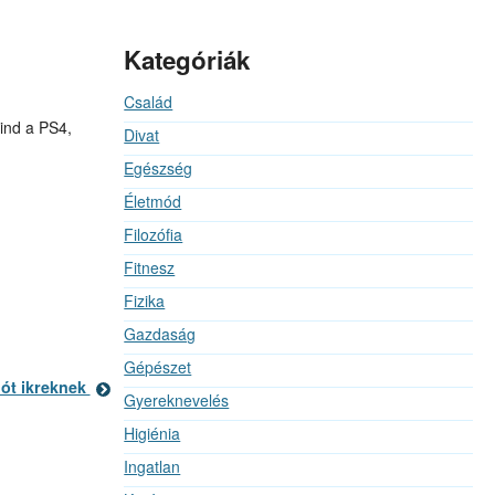
Kategóriák
Család
mind a PS4,
Divat
Egészség
Életmód
Filozófia
Fitnesz
Fizika
Gazdaság
Gépészet
lót ikreknek
Gyereknevelés
Higiénia
Ingatlan