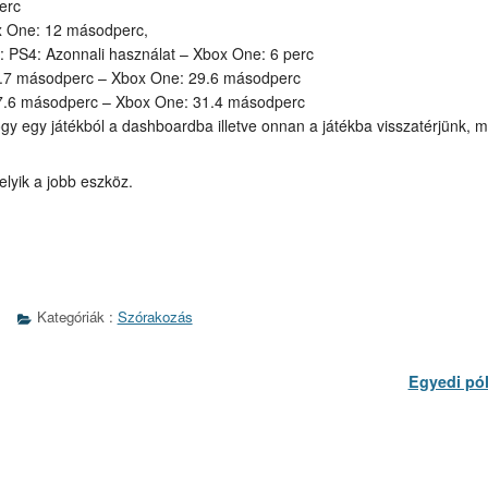
erc
ox One: 12 másodperc,
ő: PS4: Azonnali használat – Xbox One: 6 perc
8.7 másodperc – Xbox One: 29.6 másodperc
37.6 másodperc – Xbox One: 31.4 másodperc
gy egy játékból a dashboardba illetve onnan a játékba visszatérjünk, 
.
lyik a jobb eszköz.
Kategóriák :
Szórakozás
Következő
Egyedi pó
bejegyzés