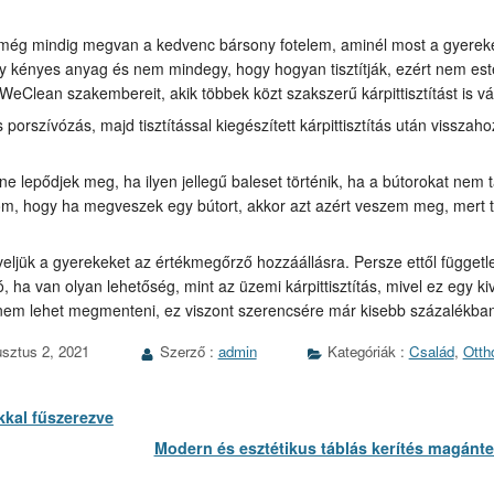
 még mindig megvan a kedvenc bársony fotelem, aminél most a gyerek
y kényes anyag és nem mindegy, hogy hogyan tisztítják, ezért nem est
Clean szakembereit, akik többek közt szakszerű kárpittisztítást is vál
s porszívózás, majd tisztítással kiegészített kárpittisztítás után visszaho
 ne lepődjek meg, ha ilyen jellegű baleset történik, ha a bútorokat nem 
m, hogy ha megveszek egy bútort, akkor azt azért veszem meg, mert t
ljük a gyerekeket az értékmegőrző hozzáállásra. Persze ettől függetl
, ha van olyan lehetőség, mint az üzemi kárpittisztítás, mivel ez egy ki
nem lehet megmenteni, ez viszont szerencsére már kisebb százalékban 
sztus 2, 2021
Szerző :
admin
Kategóriák :
Család
,
Otth
kkal fűszerezve
Következő
Modern és esztétikus táblás kerítés magánte
bejegyzés