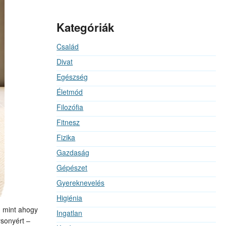
Kategóriák
Család
Divat
Egészség
Életmód
Filozófia
Fitnesz
Fizika
Gazdaság
Gépészet
Gyereknevelés
Higiénia
, mint ahogy
Ingatlan
rsonyért –