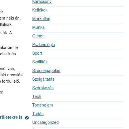
Karácsony
Kellékek
ek
em neki én,
Marketing
lalnak.
Munka
zták. A
Otthon
Pszichológia
takarom le
Sport
etszik és
Szállítás
enül van,
Szépségápolás
váló orvoslási
Szolgáltatás
fordul elő.
Szórakozás
on
Tech
Történelem
Tudás
rületekre is
Uncategorized