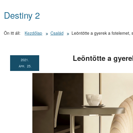
Kezdőlapra
Destiny 2
ugrás
Ön itt áll:
Kezdőlap
Család
Leöntötte a gyerek a fotelemet, se
Leöntötte a gyere
2021.
25.
ÁPR.