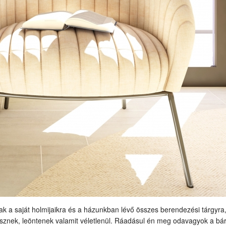
k a saját holmijaikra és a házunkban lévő összes berendezési tárgyra
esznek, leöntenek valamit véletlenül. Ráadásul én meg odavagyok a bá