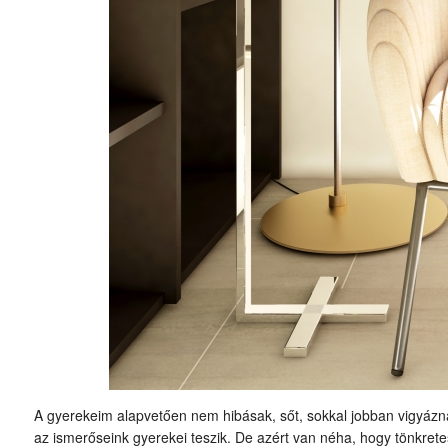
A gyerekeim alapvetően nem hibásak, sőt, sokkal jobban vigyázna
az ismerőseink gyerekei teszik. De azért van néha, hogy tönkret