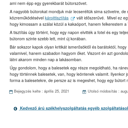
ami nem épp egy gyerekbarát bútorszövet.
A nagyobb bútorokat mondjuk már lecseréltük sima szövetre, de
közreműködésével
kárpittisztítás
vált időszerűvé. Mivel ez eg
hogy kimossam a szálai közül a kakaóport, hanem felkerestem a We
A tisztítás úgy történt, hogy egy napon elvitték a fotel és egy telje
bútorom szinte szebb lett, mint új korában.
Bár sokszor kapok olyan kritikát ismerősöktől és barátoktól, hogy
valamivel, hanem szabadon hagyom őket. Viszont én azt gondolo
látni akarom minden nap a lakásomban.
Úgy gondolom, hogy a balesetek egy része megoldható, ha ráneve
hogy történnek balesetek, van, hogy leöntenek valamit. Ilyenkor jó
forma a balesetekre, de persze az is megeshet, hogy egy bútort 
Bejegyzés kelte :
április 25, 2021
Utolsó módosítás :
augu
Bejegyzés
adatai
Előző
Kedvező árú székhelyszolgáltatás egyéb szolgáltatáso
bejegyzés
Bejegyzések
oldalai