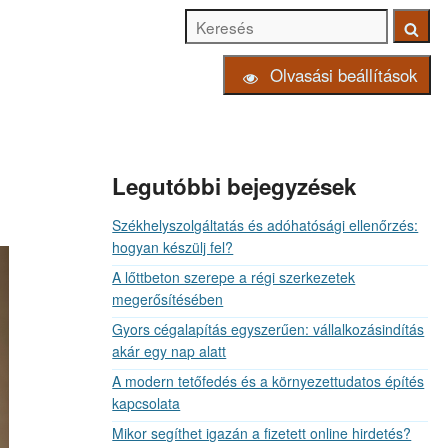
Keresés
Keresé
Olvasási beállítások
Legutóbbi bejegyzések
Székhelyszolgáltatás és adóhatósági ellenőrzés:
hogyan készülj fel?
A lőttbeton szerepe a régi szerkezetek
megerősítésében
Gyors cégalapítás egyszerűen: vállalkozásindítás
akár egy nap alatt
A modern tetőfedés és a környezettudatos építés
kapcsolata
Mikor segíthet igazán a fizetett online hirdetés?