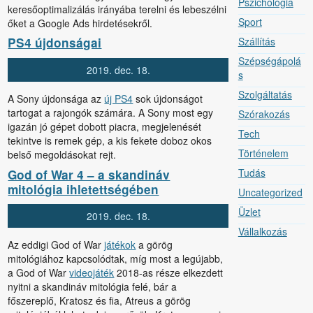
Pszichológia
keresőoptimalizálás irányába terelni és lebeszélni
Sport
őket a Google Ads hirdetésekről.
Szállítás
PS4 újdonságai
Szépségápolá
2019.
dec.
18.
s
Szolgáltatás
A Sony újdonsága az
új PS4
sok újdonságot
tartogat a rajongók számára. A Sony most egy
Szórakozás
igazán jó gépet dobott piacra, megjelenését
Tech
tekintve is remek gép, a kis fekete doboz okos
Történelem
belső megoldásokat rejt.
Tudás
God of War 4 – a skandináv
mitológia ihletettségében
Uncategorized
Üzlet
2019.
dec.
18.
Vállalkozás
Az eddigi God of War
játékok
a görög
mitológiához kapcsolódtak, míg most a legújabb,
a God of War
videojáték
2018-as része elkezdett
nyitni a skandináv mitológia felé, bár a
főszereplő, Kratosz és fia, Atreus a görög