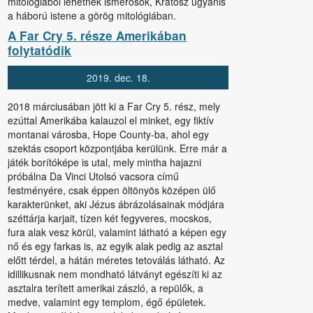
mitológiából lehetnek ismerősök, Kratosz ugyanis
a háború istene a görög mitológiában.
A Far Cry 5. része Amerikában
folytatódik
2019.
dec.
18.
2018 márciusában jött ki a Far Cry 5. rész, mely
ezúttal Amerikába kalauzol el minket, egy fiktív
montanai városba, Hope County-ba, ahol egy
szektás csoport központjába kerülünk. Erre már a
játék borítóképe is utal, mely mintha hajazni
próbálna Da Vinci Utolsó vacsora című
festményére, csak éppen öltönyös középen ülő
karakterünket, aki Jézus ábrázolásainak módjára
széttárja karjait, tízen két fegyveres, mocskos,
fura alak vesz körül, valamint látható a képen egy
nő és egy farkas is, az egyik alak pedig az asztal
előtt térdel, a hátán méretes tetoválás látható. Az
idillikusnak nem mondható látványt egészíti ki az
asztalra terített amerikai zászló, a repülők, a
medve, valamint egy templom, égő épületek.