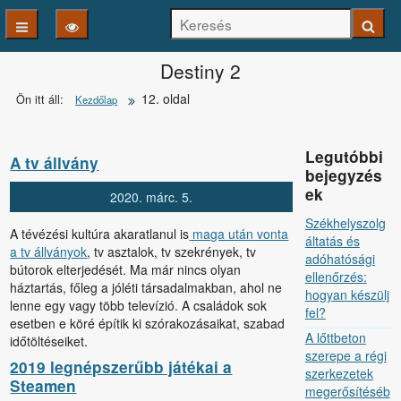
Keresés
Keresé
Destiny 2
12. oldal
Ön itt áll:
Kezdőlap
Legutóbbi
A tv állvány
bejegyzés
ek
2020.
márc.
5.
Székhelyszolg
A tévézési kultúra akaratlanul is
maga után vonta
áltatás és
a tv állványok
, tv asztalok, tv szekrények, tv
adóhatósági
bútorok elterjedését. Ma már nincs olyan
ellenőrzés:
háztartás, főleg a jóléti társadalmakban, ahol ne
hogyan készülj
lenne egy vagy több televízió. A családok sok
fel?
esetben e köré építik ki szórakozásaikat, szabad
A lőttbeton
időtöltéseiket.
szerepe a régi
2019 legnépszerűbb játékai a
szerkezetek
Steamen
megerősítéséb