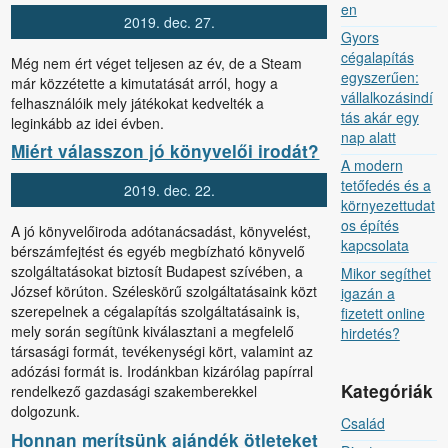
en
2019.
dec.
27.
Gyors
cégalapítás
Még nem ért véget teljesen az év, de a Steam
egyszerűen:
már közzétette a kimutatását arról, hogy a
vállalkozásindí
felhasználóik mely játékokat kedvelték a
tás akár egy
leginkább az idei évben.
nap alatt
Miért válasszon jó könyvelői irodát?
A modern
tetőfedés és a
2019.
dec.
22.
környezettudat
os építés
A jó könyvelőiroda adótanácsadást, könyvelést,
kapcsolata
bérszámfejtést és egyéb megbízható könyvelő
szolgáltatásokat biztosít Budapest szívében, a
Mikor segíthet
József körúton. Széleskörű szolgáltatásaink közt
igazán a
szerepelnek a cégalapítás szolgáltatásaink is,
fizetett online
mely során segítünk kiválasztani a megfelelő
hirdetés?
társasági formát, tevékenységi kört, valamint az
adózási formát is. Irodánkban kizárólag papírral
Kategóriák
rendelkező gazdasági szakemberekkel
dolgozunk.
Család
Honnan merítsünk ajándék ötleteket