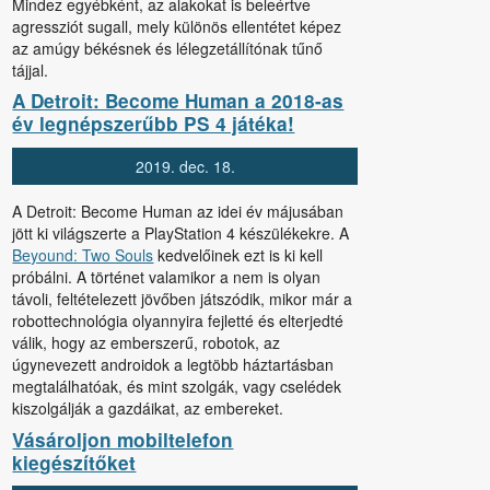
Mindez egyébként, az alakokat is beleértve
agressziót sugall, mely különös ellentétet képez
az amúgy békésnek és lélegzetállítónak tűnő
tájjal.
A Detroit: Become Human a 2018-as
év legnépszerűbb PS 4 játéka!
2019.
dec.
18.
A Detroit: Become Human az idei év májusában
jött ki világszerte a PlayStation 4 készülékekre. A
Beyound: Two Souls
kedvelőinek ezt is ki kell
próbálni. A történet valamikor a nem is olyan
távoli, feltételezett jövőben játszódik, mikor már a
robottechnológia olyannyira fejletté és elterjedté
válik, hogy az emberszerű, robotok, az
úgynevezett androidok a legtöbb háztartásban
megtalálhatóak, és mint szolgák, vagy cselédek
kiszolgálják a gazdáikat, az embereket.
Vásároljon mobiltelefon
kiegészítőket