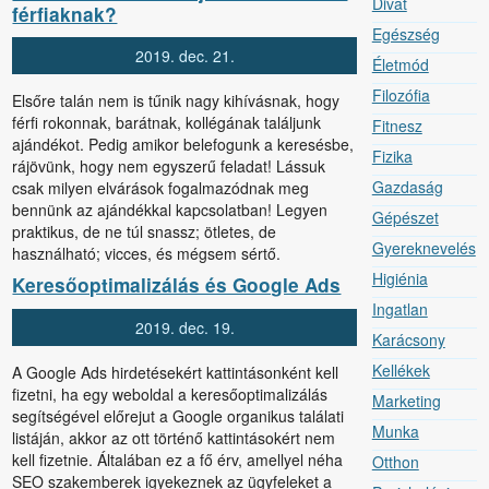
Divat
férfiaknak?
Egészség
2019.
dec.
21.
Életmód
Filozófia
Elsőre talán nem is tűnik nagy kihívásnak, hogy
férfi rokonnak, barátnak, kollégának találjunk
Fitnesz
ajándékot. Pedig amikor belefogunk a keresésbe,
Fizika
rájövünk, hogy nem egyszerű feladat! Lássuk
Gazdaság
csak milyen elvárások fogalmazódnak meg
bennünk az ajándékkal kapcsolatban! Legyen
Gépészet
praktikus, de ne túl snassz; ötletes, de
Gyereknevelés
használható; vicces, és mégsem sértő.
Higiénia
Keresőoptimalizálás és Google Ads
Ingatlan
2019.
dec.
19.
Karácsony
Kellékek
A Google Ads hirdetésekért kattintásonként kell
fizetni, ha egy weboldal a keresőoptimalizálás
Marketing
segítségével előrejut a Google organikus találati
Munka
listáján, akkor az ott történő kattintásokért nem
kell fizetnie. Általában ez a fő érv, amellyel néha
Otthon
SEO szakemberek igyekeznek az ügyfeleket a