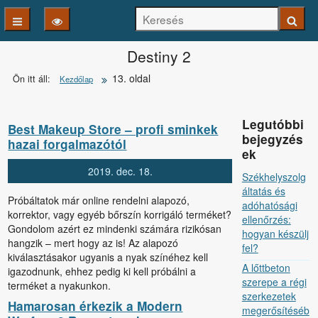
Keresés
Keresé
Destiny 2
13. oldal
Ön itt áll:
Kezdőlap
Legutóbbi
Best Makeup Store – profi sminkek
bejegyzés
hazai forgalmazótól
ek
2019.
dec.
18.
Székhelyszolg
áltatás és
Próbáltatok már online rendelni alapozó,
adóhatósági
korrektor, vagy egyéb bőrszín korrigáló terméket?
ellenőrzés:
Gondolom azért ez mindenki számára rizikósan
hogyan készülj
hangzik – mert hogy az is! Az alapozó
fel?
kiválasztásakor ugyanis a nyak színéhez kell
A lőttbeton
igazodnunk, ehhez pedig ki kell próbálni a
szerepe a régi
terméket a nyakunkon.
szerkezetek
Hamarosan érkezik a Modern
megerősítéséb