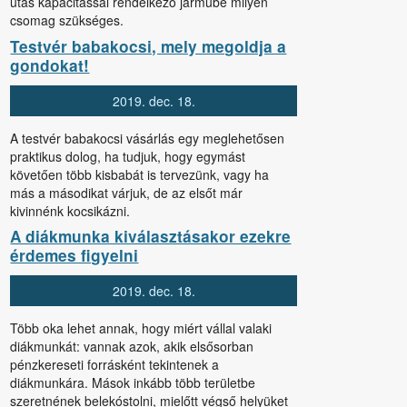
utas kapacitással rendelkező járműbe milyen
csomag szükséges.
Testvér babakocsi, mely megoldja a
gondokat!
2019.
dec.
18.
A testvér babakocsi vásárlás egy meglehetősen
praktikus dolog, ha tudjuk, hogy egymást
követően több kisbabát is tervezünk, vagy ha
más a másodikat várjuk, de az elsőt már
kivinnénk kocsikázni.
A diákmunka kiválasztásakor ezekre
érdemes figyelni
2019.
dec.
18.
Több oka lehet annak, hogy miért vállal valaki
diákmunkát: vannak azok, akik elsősorban
pénzkereseti forrásként tekintenek a
diákmunkára. Mások inkább több területbe
szeretnének belekóstolni, mielőtt végső helyüket