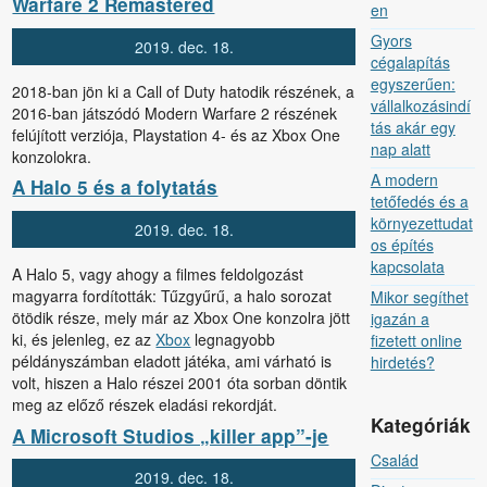
Warfare 2 Remastered
en
Gyors
2019.
dec.
18.
cégalapítás
egyszerűen:
2018-ban jön ki a Call of Duty hatodik részének, a
vállalkozásindí
2016-ban játszódó Modern Warfare 2 részének
tás akár egy
felújított verziója, Playstation 4- és az Xbox One
nap alatt
konzolokra.
A modern
A Halo 5 és a folytatás
tetőfedés és a
környezettudat
2019.
dec.
18.
os építés
kapcsolata
A Halo 5, vagy ahogy a filmes feldolgozást
magyarra fordították: Tűzgyűrű, a halo sorozat
Mikor segíthet
ötödik része, mely már az Xbox One konzolra jött
igazán a
ki, és jelenleg, ez az
Xbox
legnagyobb
fizetett online
példányszámban eladott játéka, ami várható is
hirdetés?
volt, hiszen a Halo részei 2001 óta sorban döntik
meg az előző részek eladási rekordját.
Kategóriák
A Microsoft Studios „killer app”-je
Család
2019.
dec.
18.