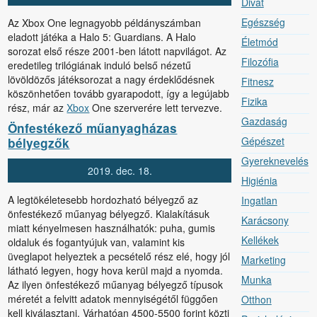
Divat
Egészség
Az Xbox One legnagyobb példányszámban
eladott játéka a Halo 5: Guardians. A Halo
Életmód
sorozat első része 2001-ben látott napvilágot. Az
Filozófia
eredetileg trilógiának induló belső nézetű
lövöldözős játéksorozat a nagy érdeklődésnek
Fitnesz
köszönhetően tovább gyarapodott, így a legújabb
Fizika
rész, már az
Xbox
One szerverére lett tervezve.
Gazdaság
Önfestékező műanyagházas
Gépészet
bélyegzők
Gyereknevelés
2019.
dec.
18.
Higiénia
A legtökéletesebb hordozható bélyegző az
Ingatlan
önfestékező műanyag bélyegző. Kialakításuk
Karácsony
miatt kényelmesen használhatók: puha, gumis
Kellékek
oldaluk és fogantyújuk van, valamint kis
üveglapot helyeztek a pecsételő rész elé, hogy jól
Marketing
látható legyen, hogy hova kerül majd a nyomda.
Munka
Az ilyen önfestékező műanyag bélyegző típusok
méretét a felvitt adatok mennyiségétől függően
Otthon
kell kiválasztani. Várhatóan 4500-5500 forint közti